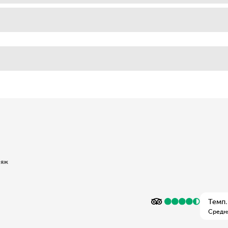
ляж
Темп.
Средн