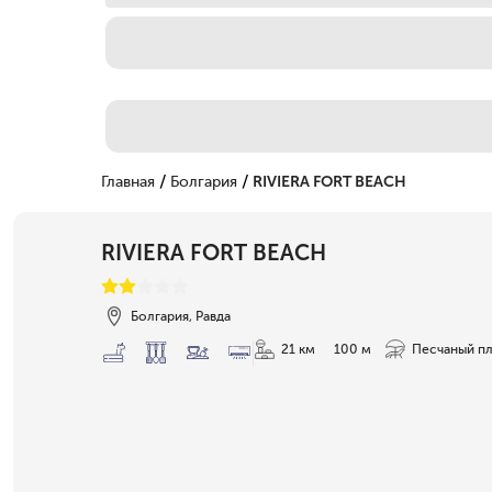
/
/
Главная
Болгария
RIVIERA FORT BEACH
RIVIERA FORT BEACH
Болгария, Равда
21 км
100 м
Песчаный п