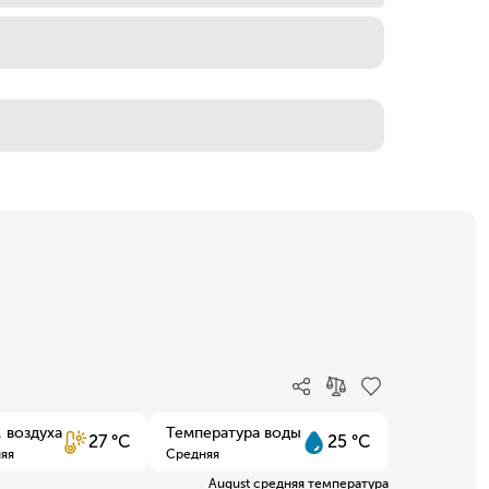
 воздуха
Температура воды
27 °C
25 °C
яя
Средняя
August средняя температура