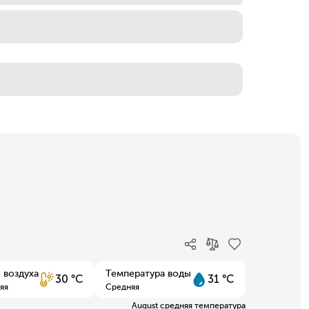
 воздуха
Температура воды
30 °C
31 °C
яя
Средняя
August средняя температура