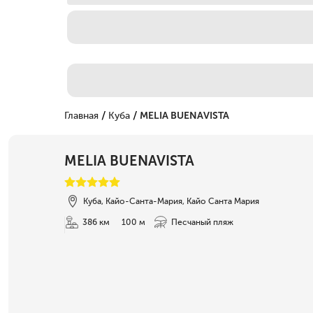
/
/
Главная
Куба
MELIA BUENAVISTA
MELIA BUENAVISTA
Куба, Кайо-Санта-Мария, Кайо Санта Мария
386 км
100 м
Песчаный пляж