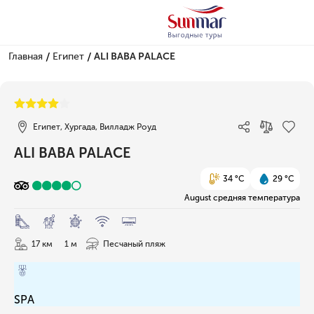
/
/
Главная
Египет
ALI BABA PALACE
1/52
Египет, Хургада, Вилладж Роуд
ALI BABA PALACE
34 °C
29 °C
August средняя температура
17 км
1 м
Песчаный пляж
SPA