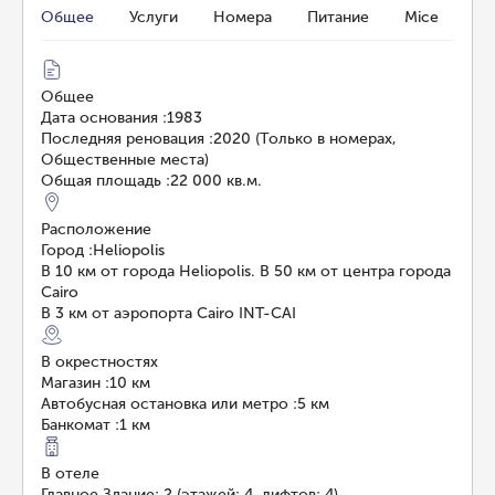
Общее
Услуги
Номера
Питание
Mice
Общее
Дата основания
:
1983
Последняя реновация
:
2020 (Только в номерах,
Общественные места)
Общая площадь
:
22 000 кв.м.
Расположение
Город
:
Heliopolis
В 10 км от города Heliopolis. В 50 км от центра города
Cairo
В 3 км от аэропорта Cairo INT-CAI
В окрестностях
Магазин
:
10 км
Автобусная остановка или метро
:
5 км
Банкомат
:
1 км
В отеле
Главное Здание: 2 (этажей: 4, лифтов: 4)