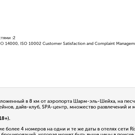
стями
:
2
14000, ISO 10002 Customer Satisfaction and Complaint Managem
оженный в 8 км от аэропорта Шарм-эль-Шейха, на песча
ссейнов, дайв-клуб, SPA-центр, множество развлечений и
18+).
 более 4 номеров на одни и те же даты в отелях сети R
 бронирований, которая может быть выше цены в поиске 