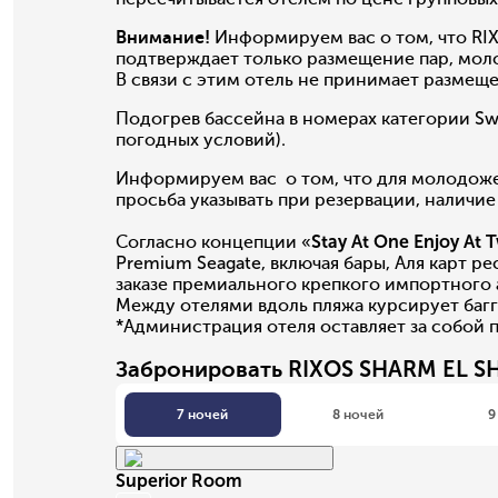
Внимание!
Информируем вас о том, что RIX
подтверждает только размещение пар, мо
В связи с этим отель не принимает размещ
Подогрев бассейна в номерах категории Swi
погодных условий).
Информируем вас о том, что для молодожен
просьба указывать при резервации, наличие
Согласно концепции «
Stay At One Enjoy At 
Premium Seagate, включая бары, Аля карт р
заказе премиального крепкого импортного а
Между отелями вдоль пляжа курсирует багги
*Администрация отеля оставляет за собой 
Забронировать RIXOS SHARM EL S
7 ночей
8 ночей
9
Superior Room