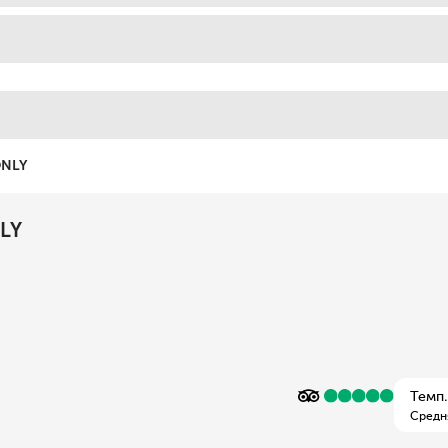
ONLY
LY
Темп.
Средн