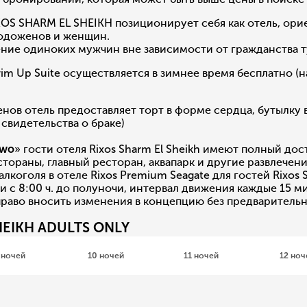
OS SHARM EL SHEIKH позиционирует себя как отель, ори
лодоженов и женщин.
ение одиноких мужчин вне зависимости от гражданства т
m Up Suite осуществляется в зимнее время бесплатно (н
ов отель предоставляет торт в форме сердца, бутылку в
 свидетельства о браке)
Two
» гости отеля Rixos Sharm El Sheikh имеют полный дос
естораны, главный ресторан, аквапарк и другие развлечен
лкоголя в отеле Rixos Premium Seagate для гостей Rixos
 с 8:00 ч. до полуночи, интервал движения каждые 15 м
право вносить изменения в концепцию без предваритель
HEIKH ADULTS ONLY
 ночей
10 ночей
11 ночей
12 ноч