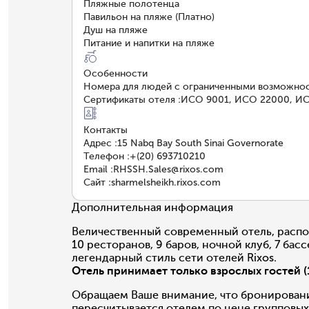
Пляжные полотенца
Павильон на пляже (Платно)
Душ на пляже
Питание и напитки на пляже
Особенности
Номера для людей с ограниченными возможно
Сертификаты отеля
:
ИСО 9001, ИСО 22000, ИСО 
Контакты
Адрес
:
15 Nabq Bay South Sinai Governorate
Телефон
:
+(20) 693710210
Email
:
RHSSH.Sales@rixos.com
Сайт
:
sharmelsheikh.rixos.com
Дополнительная информация
Величественный современный отель, распол
10 ресторанов, 9 баров, ночной клуб, 7 ба
легендарный стиль сети отелей Rixos.
Отель принимает только взрослых гостей (
Обращаем Ваше внимание, что бронирование
пересчитывается отелем по цене групповых