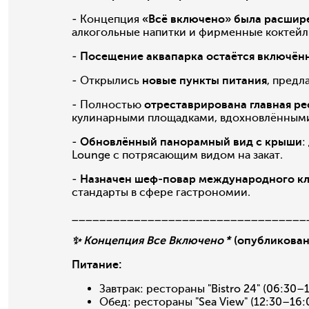
- Концепция
«Всё включено» была расшир
алкогольные напитки и фирменные коктейли
-
Посещение аквапарка остаётся включён
- Открылись
новые пункты питания
, пред
- Полностью
отреставрирована главная ре
кулинарными площадками, вдохновлёнными к
-
Обновлённый панорамный вид с крыши
:
Lounge с потрясающим видом на закат.
-
Назначен шеф-повар международного к
стандарты в сфере гастрономии.
__________________________________
✨ Концепция Все Включено *
(опубликовано
Питание:
Завтрак: рестораны "Bistro 24" (06:30–
Обед: рестораны "Sea View" (12:30–16:0