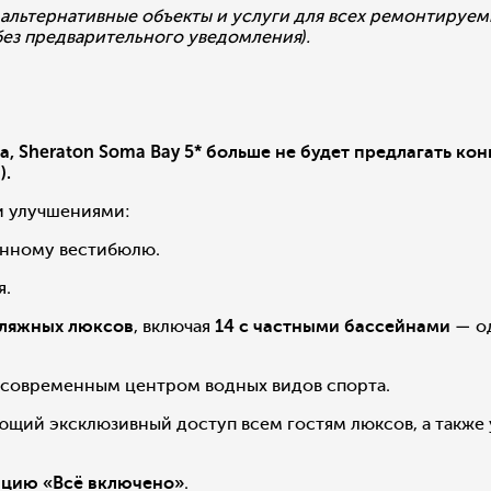
 альтернативные объекты и услуги для всех ремонтируе
без предварительного уведомления).
да, Sheraton Soma Bay 5* больше не будет предлагать к
).
и улучшениями:
ённому вестибюлю.
я.
пляжных люксов
, включая
14 с частными бассейнами
— од
 современным центром водных видов спорта.
ющий эксклюзивный доступ всем гостям люксов, а также
епцию «Всё включено»
.