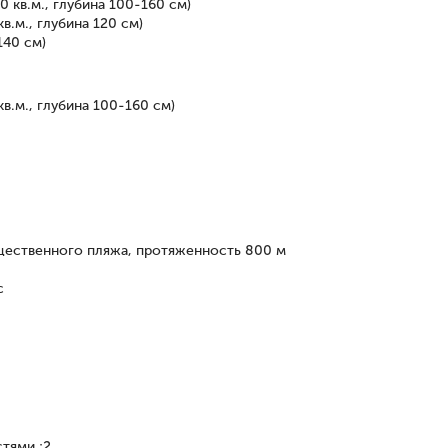
 кв.м., глубина 100-160 см)
.м., глубина 120 см)
140 см)
в.м., глубина 100-160 см)
щественного пляжа, протяженность 800 м
с
стями
:
2