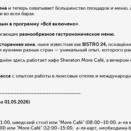
ена
и теперь охватывает большинство площадок и меню, 
 во всех барах.
ным в программу «Всё включено»
.
лагающие
разнообразное гастрономическое меню
.
сторанная зона
, ныне известная как
BISTRO 24,
оснащённ
ухнями разных стран — уникальный опыт, которого рань
 днём здесь работает кафе Sheraton More Café, а вечером
ласса
с опытом работы в люксовых отелях и международн
____________________________
 01.05.2026)
11:00, шведский стол) или "More Café" (08:00–10:00, а-ля
0) или "More Café" (12:00–15:00, а-ля карт, необходима б