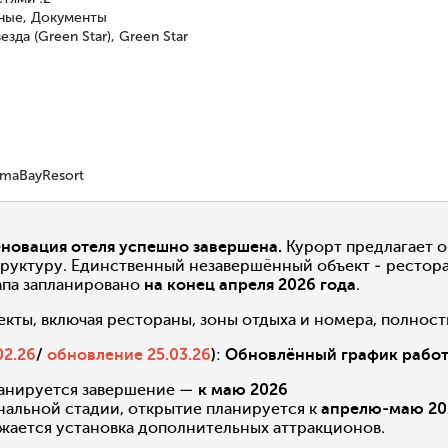
чные, Документы
зда (Green Star), Green Star
omaBayResort
новация отеля успешно завершена.
Курорт предлагает 
уктуру. Единственный незавершённый объект - рестора
апа запланировано
на конец апреля 2026 года
.
екты, включая рестораны, зоны отдыха и номера, полност
02.26
/
обновление 25.03.26
)
:
Обновлённый график работ
ланируется завершение —
к маю 2026
альной стадии, открытие планируется к
апрелю-маю 202
лжается установка дополнительных аттракционов.