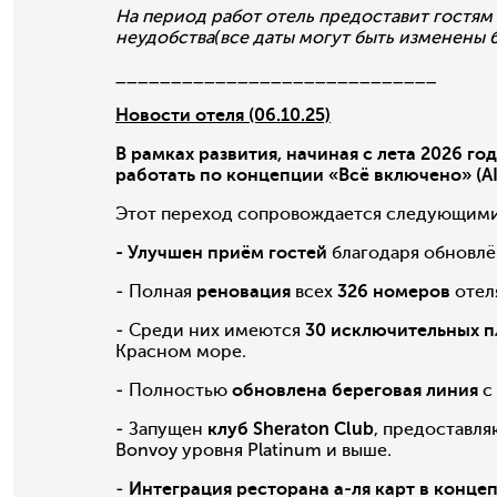
На период работ отель предоставит гостям
неудобства(все даты могут быть изменены 
_____________________________
Новости отеля (06.10.25)
В рамках развития, начиная с лета 2026 го
работать по концепции «Всё включено» (AI
Этот переход сопровождается следующим
- Улучшен приём гостей
благодаря обновл
- Полная
реновация
всех
326 номеров
отел
- Среди них имеются
30 исключительных 
Красном море.
- Полностью
обновлена береговая линия
с
- Запущен
клуб Sheraton Club
, предоставля
Bonvoy уровня Platinum и выше.
-
Интеграция ресторана а-ля карт в конц