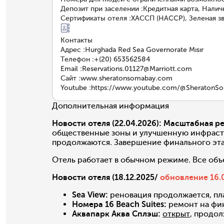
Депозит при заселении
:
Кредитная карта, Нали
Сертификаты отеля
:
ХАССП (HACCP), Зеленая зве
Контакты
Адрес
:
Hurghada Red Sea Governorate Mısır
Телефон
:
+(20) 653562584
Email
:
Reservations.01127@Marriott.com
Сайт
:
www.sheratonsomabay.com
Youtube
:
https://www.youtube.com/@SheratonS
Дополнительная информация
Новости отеля (22.04.2026):
Масштабная ре
общественные зоны и улучшенную инфрастр
продолжаются. Завершение финального эт
Отель работает в обычном режиме. Все объ
Новости отеля (18.12.2025/
обновление 16.
Sea View:
реновация продолжается, п
Номера 16 Beach Suites:
ремонт на фин
Аквапарк Аква Сплэш:
открыт
, продо