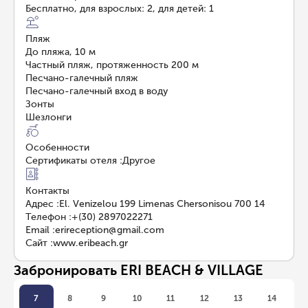
Бесплатно, для взрослых: 2, для детей: 1
Пляж
До пляжа, 10 м
Частный пляж, протяженность 200 м
Песчано-галечный пляж
Песчано-галечный вход в воду
Зонты
Шезлонги
Особенности
Сертификаты отеля
:
Другое
Контакты
Адрес
:
El. Venizelou 199 Limenas Chersonisou 700 14
Телефон
:
+(30) 2897022271
Email
:
erireception@gmail.com
Сайт
:
www.eribeach.gr
Забронировать ERI BEACH & VILLAGE
7
8
9
10
11
12
13
14