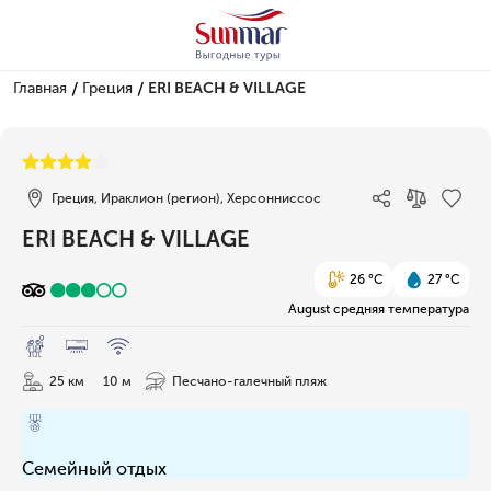
/
/
Главная
Греция
ERI BEACH & VILLAGE
1/43
Греция, Ираклион (регион), Херсонниссос
ERI BEACH & VILLAGE
26 °C
27 °C
August средняя температура
25 км
10 м
Песчано-галечный пляж
Семейный отдых