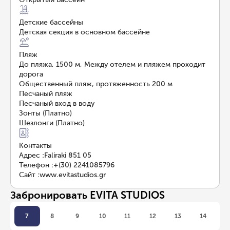
Детские бассейны
Детская секция в основном бассейне
Пляж
До пляжа, 1500 м, Между отелем и пляжем проходит
дорога
Общественный пляж, протяженность 200 м
Песчаный пляж
Песчаный вход в воду
Зонты (Платно)
Шезлонги (Платно)
Контакты
Адрес
:
Faliraki 851 05
Телефон
:
+(30) 2241085796
Сайт
:
www.evitastudios.gr
Забронировать EVITA STUDIOS
7
8
9
10
11
12
13
14