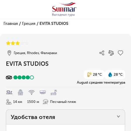
/
/
Главная
Греция
EVITA STUDIOS
1/37
Греция, Rhodes, Фалираки
EVITA STUDIOS
28 °C
28 °C
August средняя температура
14 км
1500 м
Песчаный пляж
Удобства отеля