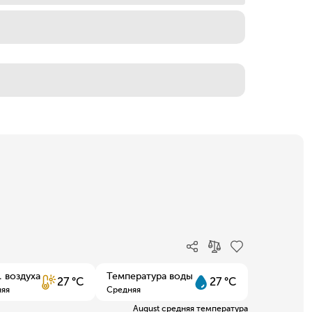
. воздуха
Температура воды
27 °C
27 °C
яя
Средняя
August средняя температура