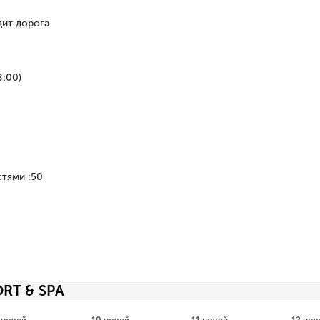
дит дорога
8:00)
стями
:
50
ORT & SPA
 ночей
10 ночей
11 ночей
12 ноч