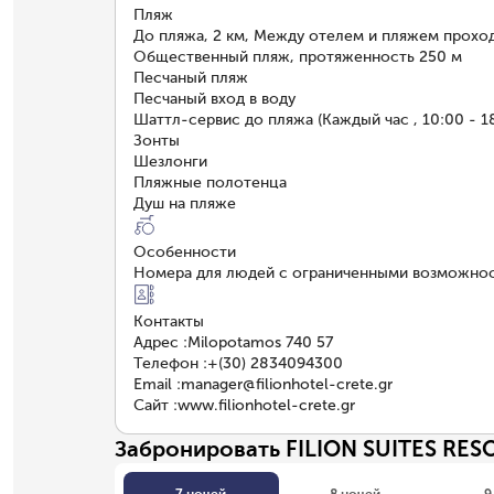
Пляж
До пляжа, 2 км, Между отелем и пляжем прохо
Общественный пляж, протяженность 250 м
Песчаный пляж
Песчаный вход в воду
Шаттл-сервис до пляжа (Каждый час , 10:00 - 1
Зонты
Шезлонги
Пляжные полотенца
Душ на пляже
Особенности
Номера для людей с ограниченными возможно
Контакты
Адрес
:
Milopotamos 740 57
Телефон
:
+(30) 2834094300
Email
:
manager@filionhotel-crete.gr
Сайт
:
www.filionhotel-crete.gr
Забронировать FILION SUITES RES
7 ночей
8 ночей
9