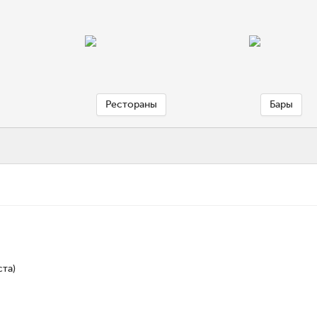
Рестораны
Бары
та)