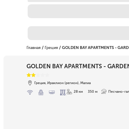
/
/
Главная
Греция
GOLDEN BAY APARTMENTS - GAR
GOLDEN BAY APARTMENTS - GARDE
Греция, Ираклион (регион), Малиа
28 км
350 м
Песчано-га