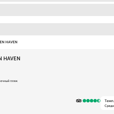
DEN HAVEN
N HAVEN
лечный пляж
Темп.
Средн