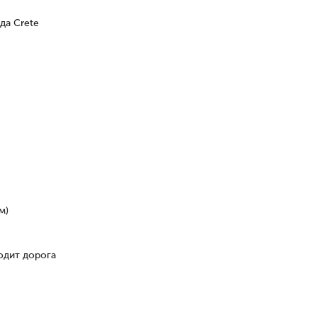
да Crete
м)
одит дорога