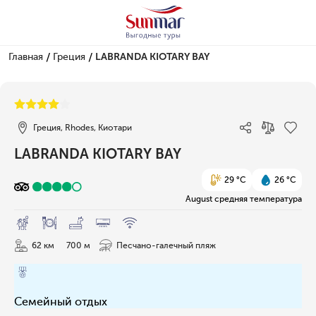
/
/
Главная
Греция
LABRANDA KIOTARY BAY
1/40
Греция, Rhodes, Киотари
LABRANDA KIOTARY BAY
29 °C
26 °C
August средняя температура
62 км
700 м
Песчано-галечный пляж
Семейный отдых