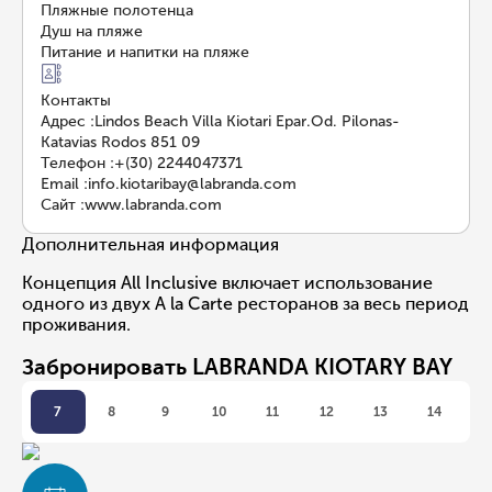
Пляжные полотенца
Душ на пляже
Питание и напитки на пляже
Контакты
Адрес
:
Lindos Beach Villa Kiotari Epar.Od. Pilonas-
Katavias Rodos 851 09
Телефон
:
+(30) 2244047371
Email
:
info.kiotaribay@labranda.com
Сайт
:
www.labranda.com
Дополнительная информация
Концепция All Inclusive включает использование
одного из двух A la Carte ресторанов за весь период
проживания.
Забронировать LABRANDA KIOTARY BAY
7
8
9
10
11
12
13
14