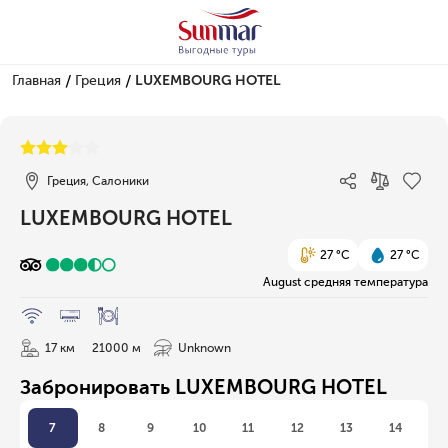
/
/
Главная
Греция
LUXEMBOURG HOTEL
1/6
Греция, Салоники
LUXEMBOURG HOTEL
27 °C
27 °C
August средняя температура
17 км
21000 м
Unknown
Забронировать LUXEMBOURG HOTEL
7
8
9
10
11
12
13
14