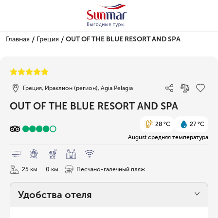
/
/
Главная
Греция
OUT OF THE BLUE RESORT AND SPA
1/66
Греция, Ираклион (регион), Agia Pelagia
OUT OF THE BLUE RESORT AND SPA
28 °C
27 °C
August средняя температура
25 км
0 км
Песчано-галечный пляж
Удобства отеля