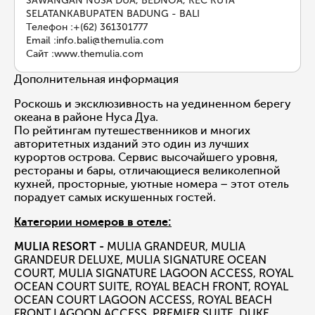
SAWANGAN NUSA DUA, BEDNOA, KEC KUTA
SELATANKABUPATEN BADUNG - BALI
Телефон
:
+(62) 361301777
Email
:
info.bali@themulia.com
Сайт
:
www.themulia.com
Дополнительная информация
Роскошь и эксклюзивность на уединенном берегу
океана в районе Нуса Дуа.
По рейтингам путешественников и многих
авторитетных изданий это один из лучших
курортов острова. Сервис высочайшего уровня,
рестораны и бары, отличающиеся великолепной
кухней, просторные, уютные номера – этот отель
порадует самых искушенных гостей.
Категории номеров в отеле:
MULIA RESORT -
MULIA GRANDEUR, MULIA
GRANDEUR DELUXE, MULIA SIGNATURE OCEAN
COURT, MULIA SIGNATURE LAGOON ACCESS, ROYAL
OCEAN COURT SUITE, ROYAL BEACH FRONT, ROYAL
OCEAN COURT LAGOON ACCESS, ROYAL BEACH
FRONT LAGOON ACCESS, PREMIER SUITE, DUKE