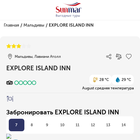
/
/
Главная
Мальдивы
EXPLORE ISLAND INN
1/1
Мальдивы, Лавиани Атолл
EXPLORE ISLAND INN
28 °C
29 °C
August средняя температура
Забронировать EXPLORE ISLAND INN
7
8
9
10
11
12
13
14