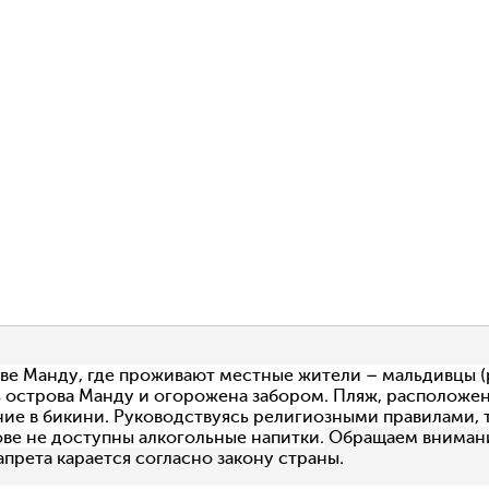
е Манду, где проживают местные жители – мальдивцы (
ь острова Манду и огорожена забором. Пляж, расположен
ие в бикини. Руководствуясь религиозными правилами, т
рове не доступны алкогольные напитки.
Обращаем внимание
апрета карается согласно закону страны.