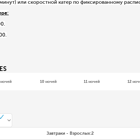
 минут) или скоростной катер по фиксированному распис
ере:
0.
00.
ES
 ночей
10 ночей
11 ночей
12 ноч
Завтраки - Взрослых:2