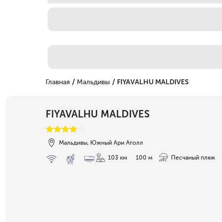
/
/
Главная
Мальдивы
FIYAVALHU MALDIVES
FIYAVALHU MALDIVES
Мальдивы, Южный Ари Атолл
103 км
100 м
Песчаный пляж