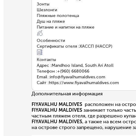
Зонты
Шезлонги
Пляжные полотенца
Душ на пляже
Питание и напитки на пляже
Особенности
Сертификаты отеля
:
ХАССП (HACCP)
Контакты
Адрес
:
Mandhoo Island, South Ari Atoll
Телефон
:
+(960) 6680066
Email
:
info@fiyavalhumaldives.com
Сайт
:
https://www.fiyavalhumaldives.com
Дополнительная информация
FIYAVALHU MALDIVES
расположен на остров
FIYAVALHU MALDIVES
занимает только част
частным пляжем отеля, где разрешено купан
FIYAVALHU MALDIVES
, а также на всем ост
на острове строго запрещено, нарушение з