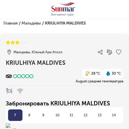
/
/
Главная
Мальдивы
KRIULHIYA MALDIVES
1/1
Мальдивы, Южный Ари Атолл
KRIULHIYA MALDIVES
28 °C
30 °C
August средняя температура
Забронировать KRIULHIYA MALDIVES
7
8
9
10
11
12
13
14