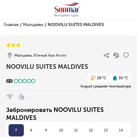
/
/
Главная
Мальдивы
NOOVILU SUITES MALDIVES
1/1
Мальдивы, Южный Ари Атолл
NOOVILU SUITES MALDIVES
28 °C
30 °C
August средняя температура
Забронировать NOOVILU SUITES
MALDIVES
7
8
9
10
11
12
13
14