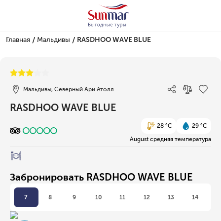
/
/
Главная
Мальдивы
RASDHOO WAVE BLUE
1/1
Мальдивы, Северный Ари Атолл
RASDHOO WAVE BLUE
28 °C
29 °C
August средняя температура
Забронировать RASDHOO WAVE BLUE
7
8
9
10
11
12
13
14