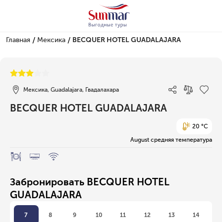
/
/
Главная
Мексика
BECQUER HOTEL GUADALAJARA
1/3
Мексика, Guadalajara, Гвадалахара
BECQUER HOTEL GUADALAJARA
20 °C
August средняя температура
Забронировать BECQUER HOTEL
GUADALAJARA
7
8
9
10
11
12
13
14