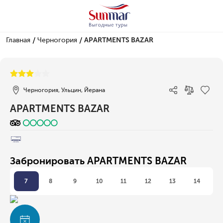
/
/
Главная
Черногория
APARTMENTS BAZAR
1/1
Черногория, Ульцин, Йерана
APARTMENTS BAZAR
Забронировать APARTMENTS BAZAR
7
8
9
10
11
12
13
14