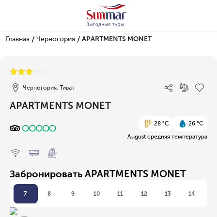
/
/
Главная
Черногория
APARTMENTS MONET
1/1
Черногория, Тиват
APARTMENTS MONET
28 °C
26 °C
August средняя температура
Забронировать APARTMENTS MONET
7
8
9
10
11
12
13
14