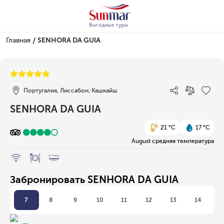
/
Главная
SENHORA DA GUIA
1/1
Португалия, Лиссабон, Кашкайш
SENHORA DA GUIA
21 °C
17 °C
August средняя температура
Забронировать SENHORA DA GUIA
7
8
9
10
11
12
13
14