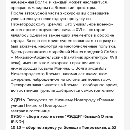
набережная Волги, и каждый может насладиться
прекрасным видом на Волжские просторы.
После автобусной части экскурсии вы совершите
увлекательную пешеходную прогулку по
Нижегородскому Кремлю. Это уникальное военно-
инженерное сооружение начала XVI в., которое
являлось одним из важнейших элементов в обороне
города. За всю историю существования он ни разу не
был захвачен, несмотря на многочисленные попытки.
Здесь расположен старейший Нижегородский Собор
– Михайло-Архангельский (памятник архитектуры ХVII
века), именно в нем захоронен прах великого
нижегородца Козьмы Минина. С Волги ансамбль
Нижегородского Кремля напоминает «каменное
ожерелье, наброшенное на склоны дятловых гор».
Экскурсия заканчивается в Кремле - свободное время,
до гостиницы туристы добираются самостоятельно
2 ДЕНЬ
Экскурсия по Нижнему Новгороду «Главные
улицы Нижнего Новгорода»
завтрак в гостинице
09:50 – сбор в холле отеля "РЭДДИ" (бывший Отель
IBIS 3*)
10:10 – сбор по адресу ул.Большая Покровская, д.52