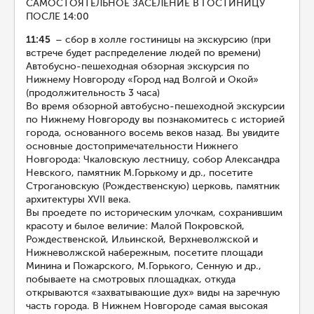
САМОСТОЯТЕЛЬНОЕ ЗАСЕЛЕНИЕ В ГОСТИНИЦУ
ПОСЛЕ 14:00
11:45
– сбор в холле гостиницы на экскурсию (при
встрече будет распределение людей по времени)
Автобусно-пешеходная обзорная экскурсия по
Нижнему Новгороду «Город над Волгой и Окой»
(продолжительность 3 часа)
Во время обзорной автобусно-пешеходной экскурсии
по Нижнему Новгороду вы познакомитесь с историей
города, основанного восемь веков назад. Вы увидите
основные достопримечательности Нижнего
Новгорода: Чкаловскую лестницу, собор Александра
Невского, памятник М.Горькому и др., посетите
Строгановскую (Рождественскую) церковь, памятник
архитектуры ХVII века.
Вы проедете по историческим улочкам, сохранившим
красоту и былое величие: Малой Покровской,
Рождественской, Ильинской, Верхневолжской и
Нижневолжской набережным, посетите площади
Минина и Пожарского, М.Горького, Сенную и др.,
побываете на смотровых площадках, откуда
открываются «захватывающие дух» виды на заречную
часть города. В Нижнем Новгороде самая высокая