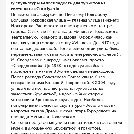
(у скульптуры велосипедиста для туристов из
гостиницы «Courtyard»)
Пешеходная экскурсия по Нижнему Новгороду
Большая Покровская улица — главная улица Нижнего
Новгорода. Расположена в историческом центре
города. Связывает 4 площади: Минина и Пожарского,
Театральную, Горького и Лядова. Оформилась как
главная улица города к концу XVIII века. До 1917 года
считалась дворянской. После революции улица была
переименована и стала носить имя революционера Я.
М. Свердлова и в народе именовалась просто
«Свердловкой». До 1980-х годов улица была
проезжей и в начале 80-х её сделали пешеходной.
После распада Советского Союза улице было
возвращено имя Большой Покровской. В 2004 году
улица была полностью реконструирована. Её
замостили брусчаткой, а вдоль обеих сторон
установили бронзовые скульптуры. Наиболее
популярными являются скульптура «Весёлой козы»
напротив театра Драмы и скульптура Городового на
площади Минина и Пожарского.
Сегодня прогулочная улица превратилась в настоящий
музей, вымощенную брусчаткой и гранитом,
пестрящую кафетериями, ресторанами, магазинами