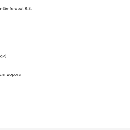
n-Simferopol R.S.
 см)
дит дорога