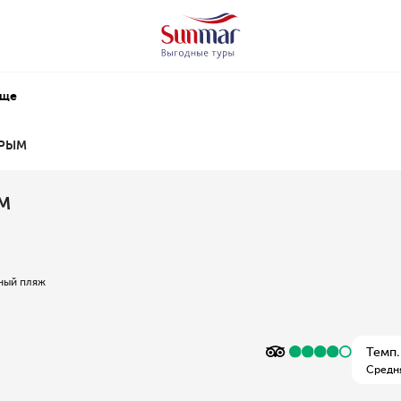
Еще
КРЫМ
ЫМ
ный пляж
Темп.
Средн