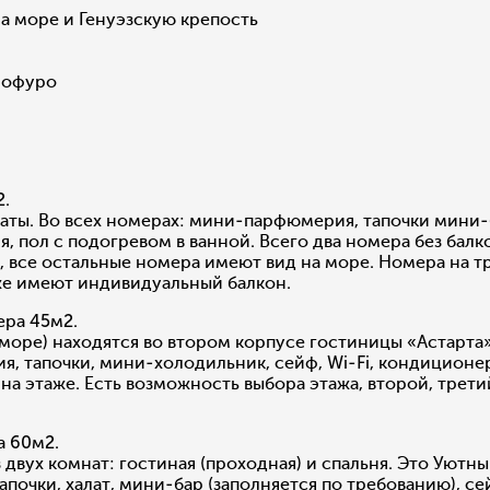
а море и Генуэзскую крепость
е офуро
2.
ты. Во всех номерах: мини-парфюмерия, тапочки мини-б
, пол с подогревом в ванной. Всего два номера без балко
, все остальные номера имеют вид на море. Номера на 
же имеют индивидуальный балкон.
ера 45м2.
море) находятся во втором корпусе гостиницы «Астарта»
я, тапочки, мини-холодильник, сейф, Wi-Fi, кондиционе
на этаже. Есть возможность выбора этажа, второй, трет
а 60м2.
двух комнат: гостиная (проходная) и спальня. Это Уютны
почки, халат, мини-бар (заполняется по требованию), сей