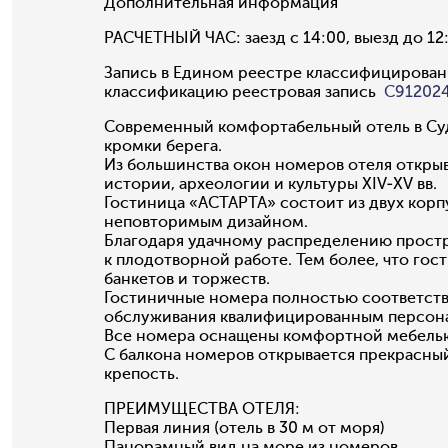
Дополнительная информация
РАСЧЕТНЫЙ ЧАС: заезд с 14:00, выезд до 12
Запись в Едином реестре классифицирован
классификацию реестровая запись
С91202
Современный комфортабельный отель в Суда
кромки берега.
Из большинства окон номеров отеля откры
истории, археологии и культуры XIV-XV вв.
Гостиница «АСТАРТА» состоит из двух корп
неповторимым дизайном.
Благодаря удачному распределению простра
к плодотворной работе. Тем более, что го
банкетов и торжеств.
Гостиничные номера полностью соответст
обслуживания квалифицированным персон
Все номера оснащены комфортной мебелью 
С балкона номеров открывается прекрасны
крепость.
ПРЕИМУЩЕСТВА ОТЕЛЯ:
Первая линия (отель в 30 м от моря)
Панорамный вид на море из номеров