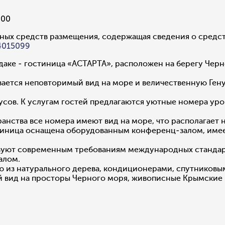
:00
ных средств размещения, содержащая сведения о средс
4015099
ке - гостиница «АСТАРТА», расположен на берегу Черно
вается неповторимый вид на море и величественную Ген
усов. К услугам гостей предлагаются уютные номера ур
нства все номера имеют вид на море, что располагает не
стиница оснащена оборудованным конференц-залом, имее
вуют современным требованиям международных стандарт
алом.
из натурального дерева, кондиционерами, спутниковым 
й вид на просторы Черного моря, живописные Крымские