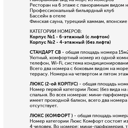
Ресторан на 6 этаже с панорамным видом н
Профессиональный бильярдный клуб
Бассейн в отеле
Финская сауна, турецкий хаммам, японски
КАТЕГОРИИ НОМЕРОВ:
Корпус №1 ‒ 6-этажный (с лифтом)
Корпус №2 ‒ 4-этажный (без лифта)
СТАНДАРТ СВ
- общая площадь номера 15м
Уютный, комфортный номер из одной комна
телефон, Wi-Fi, система кондиционирования
Всего два номера с боковым видом на море
террасу. Номера на четвертом и пятом эта
ЛЮКС (2-ой КОРПУС)
- общая площадь ном
Номер первой категории Люкс (без вида на 
спальня. Во всех номерах: мини-парфюмери
имеет проходной балкон, всего два номера 
отсутствует.
ЛЮКС (КОМФОРТ )
- общая площадь номер
Номер категории Люкс Комфорт состоят из 
4 человек. Во номере: мини-парфюмерия, та