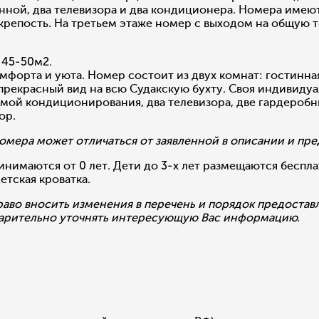
нной, два телевизора и два кондиционера. Номера имеют
ю крепость. На третьем этаже номер с выходом на общую 
 45-50м2.
орта и уюта. Номер состоит из двух комнат: гостинная
прекрасный вид на всю Судакскую бухту. Своя индивидуа
мой кондиционирования, два телевизора, две гардеробн
ор.
мера может отличаться от заявленной в описании и пре
тся от 0 лет. Дети до 3-х лет размещаются бесплатно
етская кроватка.
раво вносить изменения в перечень и порядок предостав
арительно уточнять интересующую Вас информацию.