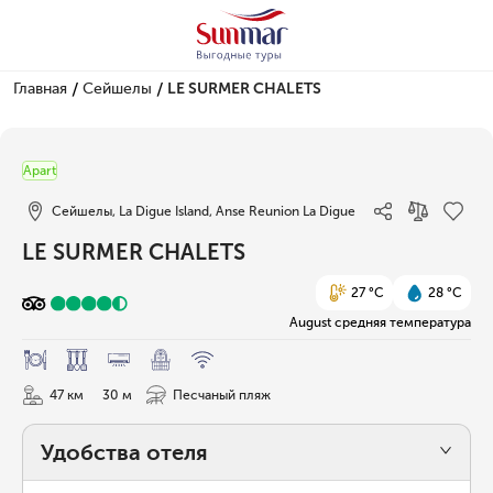
/
/
Главная
Сейшелы
LE SURMER CHALETS
1/14
Apart
Сейшелы, La Digue Island, Anse Reunion La Digue
LE SURMER CHALETS
27 °C
28 °C
August средняя температура
47 км
30 м
Песчаный пляж
Удобства отеля