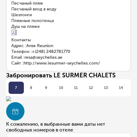
Песчаный пляж
Песчаный вход в воду
Шезлонги
Пляжные полотенца
Душ на пляже
Контакты
Адрес
:
Anse Reunion
Телефон
:
+(248) 2482781770
Email
:
resa@seychelles.ae
Сайт
:
http://www.lesurmer-seychelles.com/
Забронировать LE SURMER CHALETS
7
8
9
10
11
12
13
14
К сожалению, в выбранные вами даты нет
свободных номеров в отеле