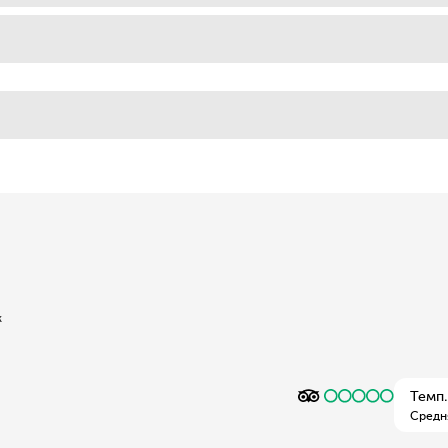
ж
Темп.
Средн