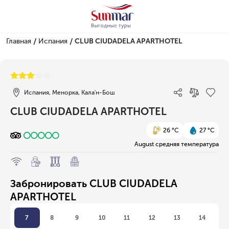
/
/
Главная
Испания
CLUB CIUDADELA APARTHOTEL
1/1
Испания, Менорка, Кала'н-Бош
CLUB CIUDADELA APARTHOTEL
26 °C
27 °C
August средняя температура
Забронировать CLUB CIUDADELA
APARTHOTEL
7
8
9
10
11
12
13
14