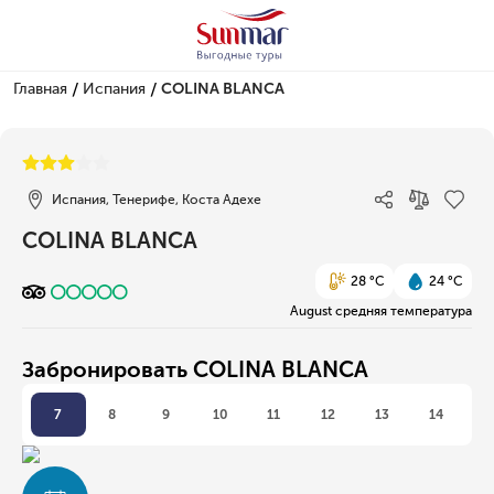
/
/
Главная
Испания
COLINA BLANCA
1/1
Испания, Тенерифе, Коста Адехе
COLINA BLANCA
28 °C
24 °C
August средняя температура
Забронировать COLINA BLANCA
7
8
9
10
11
12
13
14