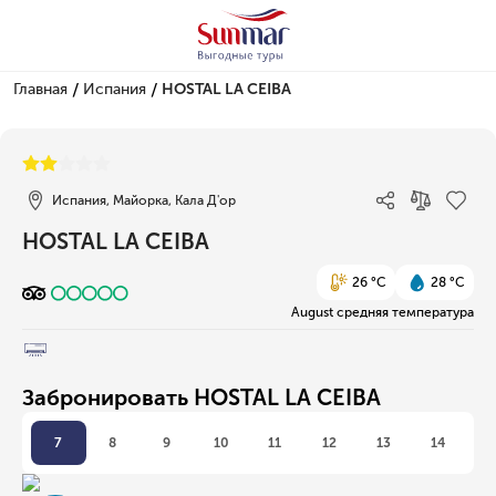
/
/
Главная
Испания
HOSTAL LA CEIBA
1/1
Испания, Майорка, Кала Д'ор
HOSTAL LA CEIBA
26 °C
28 °C
August средняя температура
Забронировать HOSTAL LA CEIBA
7
8
9
10
11
12
13
14