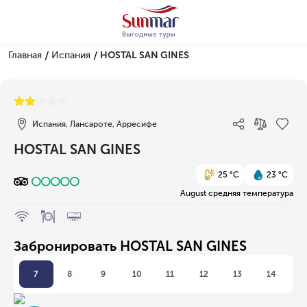
/
/
Главная
Испания
HOSTAL SAN GINES
1/1
Испания, Лансароте, Арресифе
HOSTAL SAN GINES
25 °C
23 °C
August средняя температура
Забронировать HOSTAL SAN GINES
7
8
9
10
11
12
13
14