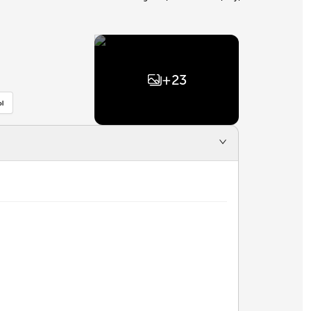
+
23
ы