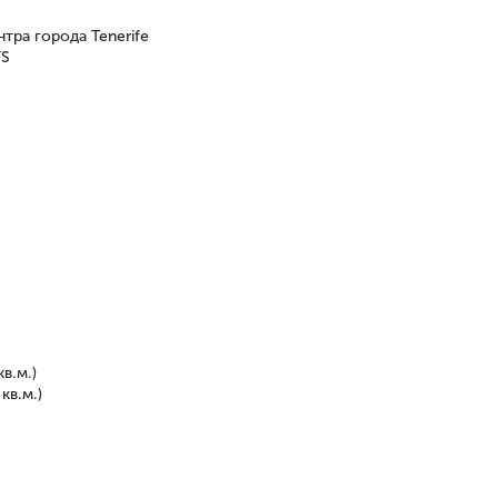
нтра города Tenerife
FS
в.м.)
кв.м.)