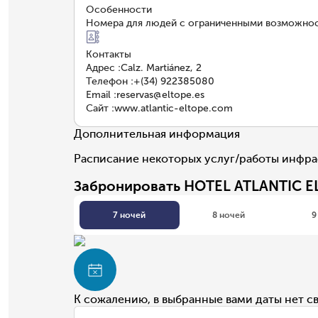
Особенности
Номера для людей с ограниченными возможно
Контакты
Адрес
:
Calz. Martiánez, 2
Телефон
:
+(34) 922385080
Email
:
reservas@eltope.es
Сайт
:
www.atlantic-eltope.com
Дополнительная информация
Расписание некоторых услуг/работы инфрас
Забронировать HOTEL ATLANTIC E
7 ночей
8 ночей
9
К сожалению, в выбранные вами даты нет с