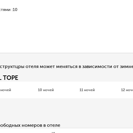
стями
:
10
труктцры отеля может меняться в зависимости от зимне
L TOPE
 ночей
10 ночей
11 ночей
12 ноч
вободных номеров в отеле