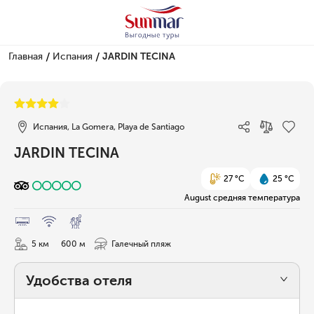
/
/
Главная
Испания
JARDIN TECINA
1/94
Испания, La Gomera, Playa de Santiago
JARDIN TECINA
27 °C
25 °C
August средняя температура
5 км
600 м
Галечный пляж
Удобства отеля