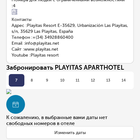
:
4
Контакты
Адрес
:
Playitas Resort E-35629, Urbanización Las Playitas,
s/n, 35629 Las Playitas, España
Телефон
:
+(34) 34928860400
Email
:
info@playitas.net
Сайт
:
www.playitas.net
Youtube
:
Playitas resort
Забронировать PLAYITAS APARTHOTEL
7
8
9
10
11
12
13
14
К сожалению, в выбранные вами даты нет
свободных номеров в отеле
Изменить даты