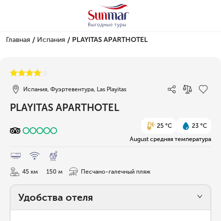
/
/
Главная
Испания
PLAYITAS APARTHOTEL
1/51
Испания, Фуэртевентура, Las Playitas
PLAYITAS APARTHOTEL
25 °C
23 °C
August средняя температура
45 км
150 м
Песчано-галечный пляж
Удобства отеля