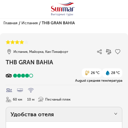
/
/
Главная
Испания
THB GRAN BAHIA
1/57
Испания, Майорка, Кан Пикафорт
THB GRAN BAHIA
26 °C
28 °C
August средняя температура
60 км
10 м
Песчаный пляж
Удобства отеля