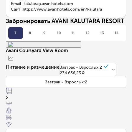
Email
:
kalutara@avanihotels.com
Сайт
:
https://www.avanihotels.com/en/kalutara
Забронировать AVANI KALUTARA RESORT
7
8
9
10
11
12
13
14
Avani Courtyard View Room
Питание и размещение
Завтрак - Взрослых:2
234 636,23 ₽
Завтрак - Взрослых:2
2