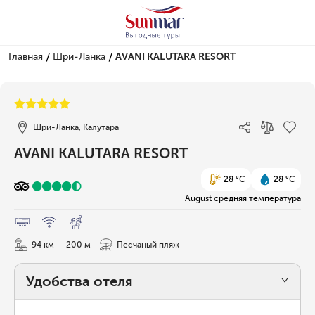
/
/
Главная
Шри-Ланка
AVANI KALUTARA RESORT
1/30
Шри-Ланка, Калутара
AVANI KALUTARA RESORT
28 °C
28 °C
August средняя температура
94 км
200 м
Песчаный пляж
Удобства отеля