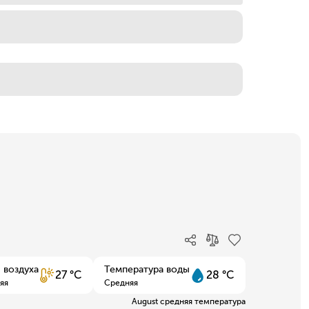
 воздуха
Температура воды
27 °C
28 °C
яя
Средняя
August средняя температура