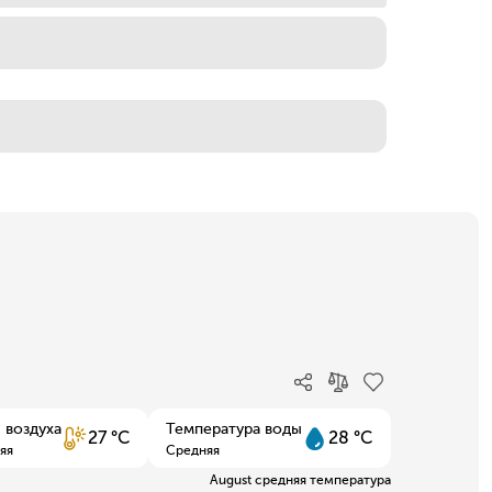
 воздуха
Температура воды
27 °C
28 °C
яя
Средняя
August средняя температура