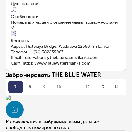
Душ на пляже
Особенности
Номера для людей с ограниченными возможностями
:
2
Контакты
Адрес
:
Thalpitiya Bridge, Wadduwa 12560, Sri Lanka
Телефон
:
+(94) 382235067
Email
:
reservations@thebluewatersrilanka.com
Сайт
:
https://www.bluewatersrilanka.com
Забронировать THE BLUE WATER
7
8
9
10
11
12
13
14
К сожалению, в выбранные вами даты нет
свободных номеров в отеле