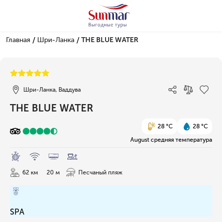
/
/
Главная
Шри-Ланка
THE BLUE WATER
1/87
Шри-Ланка, Ваддува
THE BLUE WATER
28 °C
28 °C
August средняя температура
62 км
20 м
Песчаный пляж
SPA