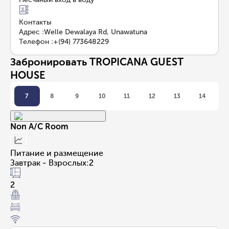
Контакты
Адрес
:
Welle Dewalaya Rd, Unawatuna
Телефон
:
+(94) 773648229
Забронировать TROPICANA GUEST
HOUSE
7
8
9
10
11
12
13
14
Non A/C Room
Питание и размещение
Завтрак - Взрослых:2
2