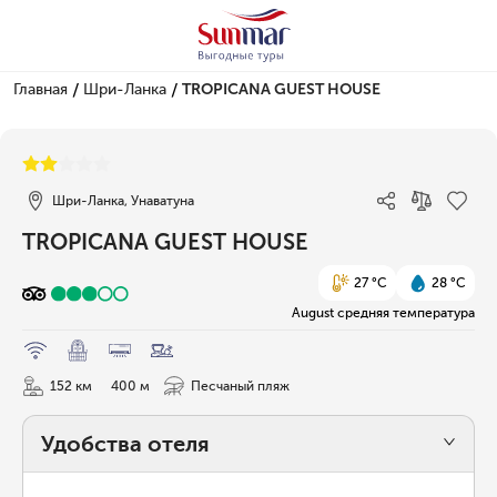
/
/
Главная
Шри-Ланка
TROPICANA GUEST HOUSE
1/12
Шри-Ланка, Унаватуна
TROPICANA GUEST HOUSE
27 °C
28 °C
August средняя температура
152 км
400 м
Песчаный пляж
Удобства отеля