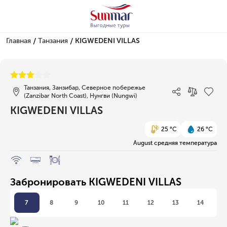
/
/
Главная
Танзания
KIGWEDENI VILLAS
1/1
Танзания, Занзибар, Северное побережье
(Zanzibar North Coast), Нунгви (Nungwi)
KIGWEDENI VILLAS
25 °C
26 °C
August средняя температура
Забронировать KIGWEDENI VILLAS
7
8
9
10
11
12
13
14