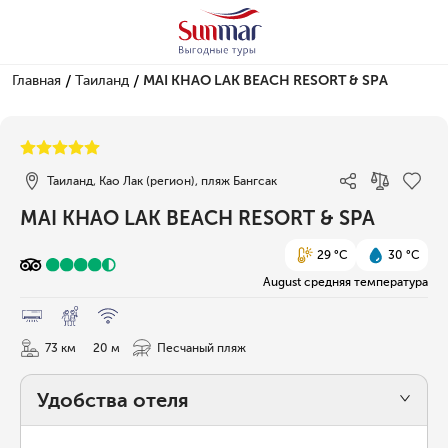
/
/
Главная
Таиланд
MAI KHAO LAK BEACH RESORT & SPA
1/70
Таиланд, Као Лак (регион), пляж Бангсак
MAI KHAO LAK BEACH RESORT & SPA
29 °C
30 °C
August средняя температура
73 км
20 м
Песчаный пляж
Удобства отеля