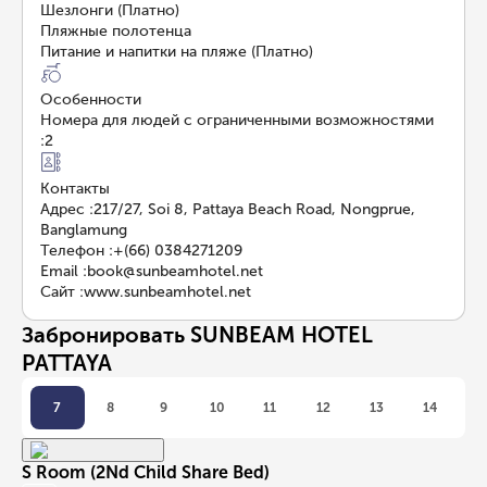
Шезлонги (Платно)
Пляжные полотенца
Питание и напитки на пляже (Платно)
Особенности
Номера для людей с ограниченными возможностями
:
2
Контакты
Адрес
:
217/27, Soi 8, Pattaya Beach Road, Nongprue,
Banglamung
Телефон
:
+(66) 0384271209
Email
:
book@sunbeamhotel.net
Сайт
:
www.sunbeamhotel.net
Забронировать SUNBEAM HOTEL
PATTAYA
7
8
9
10
11
12
13
14
S Room (2Nd Child Share Bed)