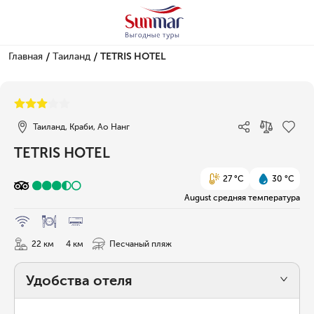
/
/
Главная
Таиланд
TETRIS HOTEL
1/33
Таиланд, Краби, Ао Нанг
TETRIS HOTEL
27 °C
30 °C
August средняя температура
22 км
4 км
Песчаный пляж
Удобства отеля