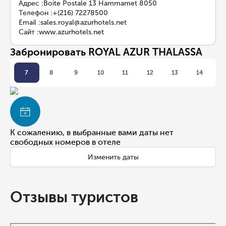
Адрес
:
Boite Postale 13 Hammamet 8050
Телефон
:
+(216) 72278500
Email
:
sales.royal@azurhotels.net
Сайт
:
www.azurhotels.net
Забронировать ROYAL AZUR THALASSA
7
8
9
10
11
12
13
14
К сожалению, в выбранные вами даты нет
свободных номеров в отеле
Изменить даты
Отзывы туристов