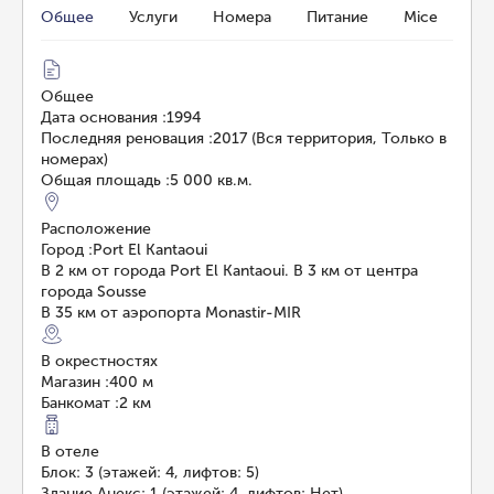
Общее
Услуги
Номера
Питание
Mice
Общее
Дата основания
:
1994
Последняя реновация
:
2017 (Вся территория, Только в
номерах)
Общая площадь
:
5 000 кв.м.
Расположение
Город
:
Port El Kantaoui
В 2 км от города Port El Kantaoui. В 3 км от центра
города Sousse
В 35 км от аэропорта Monastir-MIR
В окрестностях
Магазин
:
400 м
Банкомат
:
2 км
В отеле
Блок: 3 (этажей: 4, лифтов: 5)
Здание Анекс: 1 (этажей: 4, лифтов: Нет)