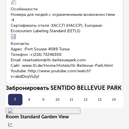
Особенности
Номера для людей с ограниченными возможностями
:
4
Сертификаты отеля
:
ХАССП (HACCP), European
Ecotourism Labeling Standard (EETLS)
Контакты
Адрес
:
Port Sousse 4089 Tunus
Телефон
:
+(216) 73246300
Email
:
resetvation@lti-bellevuepark.com
Сайт
:
www.lti.de/Home/Hotels/lti-Bellevue-Park.html
Youtube
:
http://www.youtube.com/watch?
v=abdDoyVs2yl
Забронировать SENTIDO BELLEVUE PARK
7
8
9
10
11
12
13
14
Room Standard Garden View