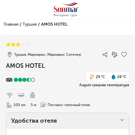
/
/
Главная
Турция
AMOS HOTEL
1/30
Турция, Мармарис, Мармарис Сителер
AMOS HOTEL
29 °C
28 °C
August средняя температура
100 км
5 м
Песчано-галечный пляж
Удобства отеля