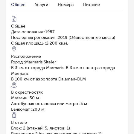
Общее
Услуги
Номера
Питание
Общее
Дата основания
:
1987
Последняя реновация
:
2019 (Общественные места)
Общая площадь
:
2 200 кв.м.
Расположение
Город
:
Marmaris Siteler
В 3 км от города Marmaris. В 3 км от центра города
Marmaris
В 100 км от аэропорта Dalaman-DLM
В окрестностях
Магазин
:
50 м
Автобусная остановка или метро
:
5 м
Банкомат
:
200 м
В отеле
Блок: 2 (этажей: 5, лифтов: 1)
Рестораны: 2 (из них ресторанов а’ля карт: 1)