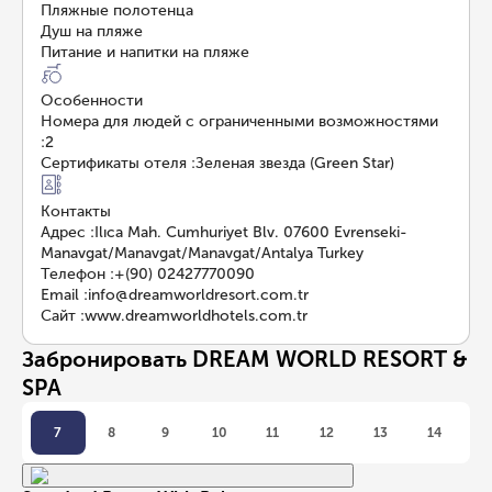
Пляжные полотенца
Душ на пляже
Питание и напитки на пляже
Особенности
Номера для людей с ограниченными возможностями
:
2
Сертификаты отеля
:
Зеленая звезда (Green Star)
Контакты
Адрес
:
Ilıca Mah. Cumhuriyet Blv. 07600 Evrenseki-
Manavgat/Manavgat/Manavgat/Antalya Turkey
Телефон
:
+(90) 02427770090
Email
:
info@dreamworldresort.com.tr
Сайт
:
www.dreamworldhotels.com.tr
Забронировать DREAM WORLD RESORT &
SPA
7
8
9
10
11
12
13
14