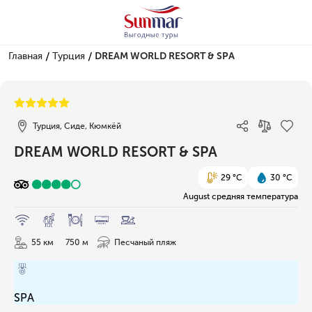
/
/
Главная
Турция
DREAM WORLD RESORT & SPA
1/63
Турция, Сиде, Кюмкёй
DREAM WORLD RESORT & SPA
29 °C
30 °C
August средняя температура
55 км
750 м
Песчаный пляж
SPA