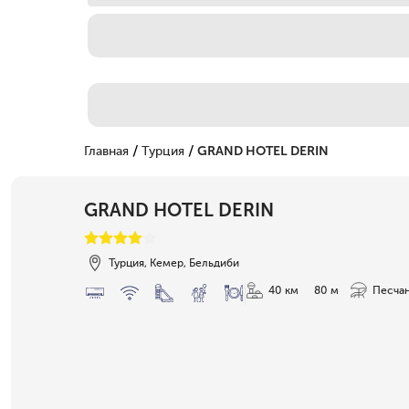
/
/
Главная
Турция
GRAND HOTEL DERIN
GRAND HOTEL DERIN
Турция, Кемер, Бельдиби
40 км
80 м
Песча