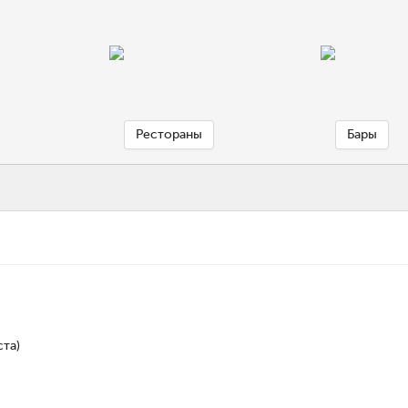
Рестораны
Бары
та)