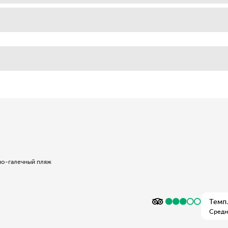
но-галечный пляж
Темп.
Средн