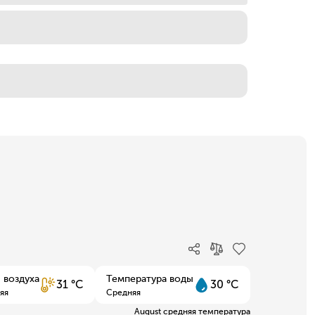
 воздуха
Температура воды
31 °C
30 °C
яя
Средняя
August средняя температура