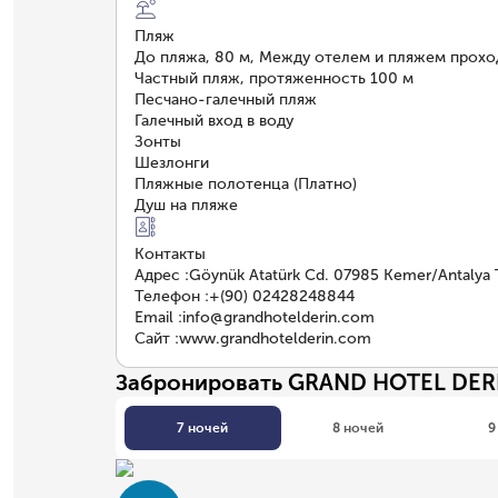
Пляж
До пляжа, 80 м, Между отелем и пляжем прохо
Частный пляж, протяженность 100 м
Песчано-галечный пляж
Галечный вход в воду
Зонты
Шезлонги
Пляжные полотенца (Платно)
Душ на пляже
Контакты
Адрес
:
Göynük Atatürk Cd. 07985 Kemer/Antalya 
Телефон
:
+(90) 02428248844
Email
:
info@grandhotelderin.com
Сайт
:
www.grandhotelderin.com
Забронировать GRAND HOTEL DER
7 ночей
8 ночей
9